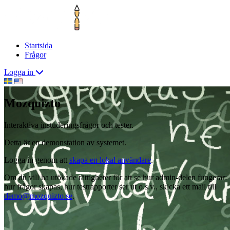
Startsida
Frågor
Logga in
Mozquizto
Interaktiva instuderingsfrågor och tester.
Detta är en demonstation av systemet.
Logga in genom att
skapa en lokal användare
.
Om du vill ha utökade rättigheter för att se hur admin-delen fungerar:
hur frågor skapas, hur testrapporter ser ut o.s.v., skicka ett mail till
demo@mozquizto.se
.