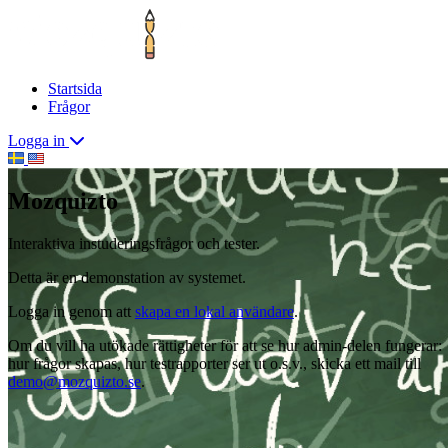
Startsida
Frågor
Logga in
Mozquizto
Interaktiva instuderingsfrågor och tester.
Detta är en demonstation av systemet.
Logga in genom att
skapa en lokal användare
.
Om du vill ha utökade rättigheter för att se hur admin-delen fungerar:
hur frågor skapas, hur testrapporter ser ut o.s.v., skicka ett mail till
demo@mozquizto.se
.