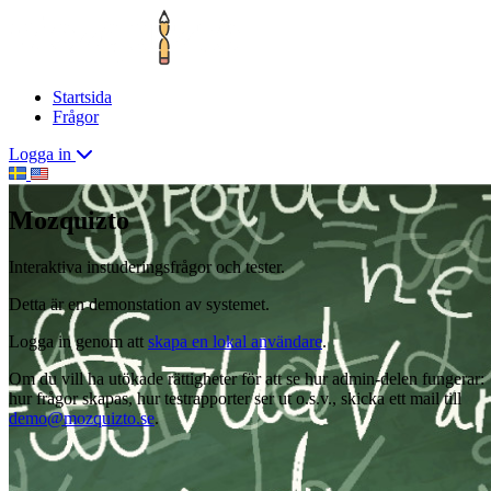
Startsida
Frågor
Logga in
Mozquizto
Interaktiva instuderingsfrågor och tester.
Detta är en demonstation av systemet.
Logga in genom att
skapa en lokal användare
.
Om du vill ha utökade rättigheter för att se hur admin-delen fungerar:
hur frågor skapas, hur testrapporter ser ut o.s.v., skicka ett mail till
demo@mozquizto.se
.