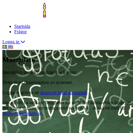
Startsida
Frågor
Logga in
Mozquizto
Interaktiva instuderingsfrågor och tester.
Detta är en demonstation av systemet.
Logga in genom att
skapa en lokal användare
.
Om du vill ha utökade rättigheter för att se hur admin-delen fungerar:
hur frågor skapas, hur testrapporter ser ut o.s.v., skicka ett mail till
demo@mozquizto.se
.